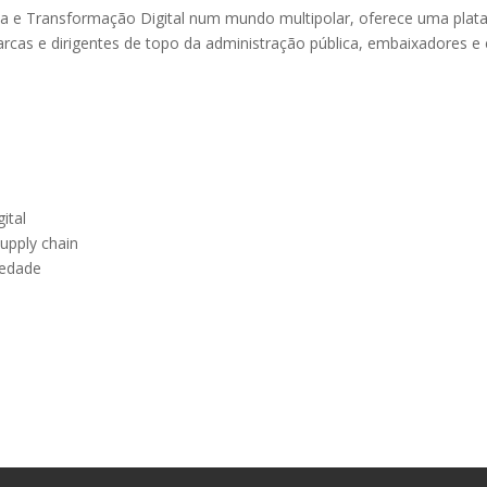
nça e Transformação Digital num mundo multipolar, oferece uma pl
rcas e dirigentes de topo da administração pública, embaixadores e 
ital
supply chain
iedade